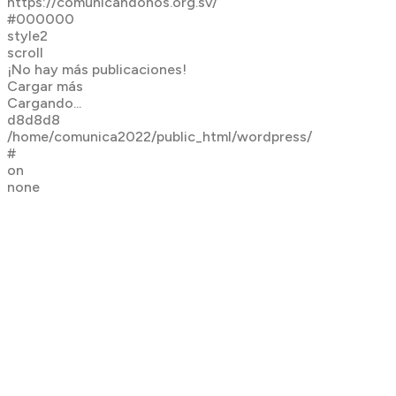
https://comunicandonos.org.sv/
#000000
style2
scroll
¡No hay más publicaciones!
Cargar más
Cargando...
d8d8d8
/home/comunica2022/public_html/wordpress/
#
on
none