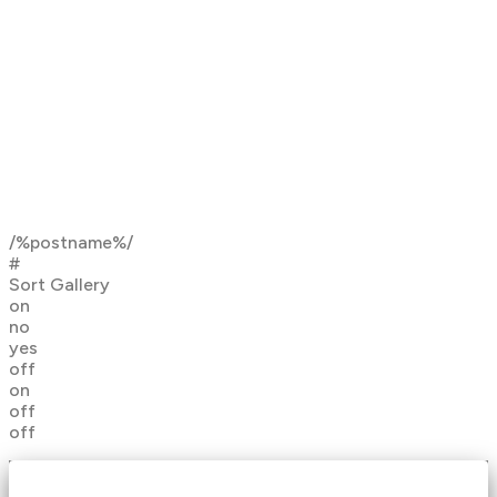
/%postname%/
#
Sort Gallery
on
no
yes
off
on
off
off