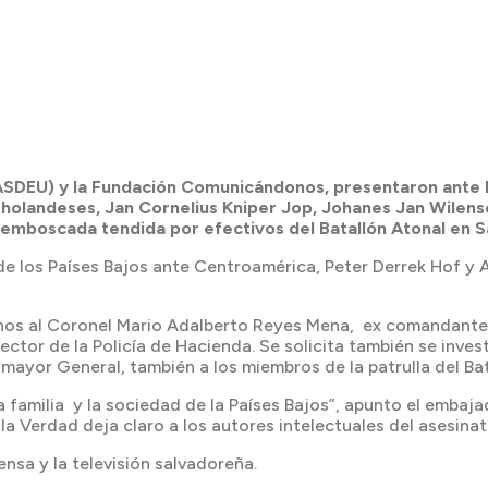
DEU) y la Fundación Comunicándonos, presentaron ante la 
s holandeses, Jan Cornelius Kniper Jop, Johanes Jan Wilen
 emboscada tendida por efectivos del Batallón Atonal en S
 los Países Bajos ante Centroamérica, Peter Derrek Hof y
os al Coronel Mario Adalberto Reyes Mena, ex comandante de
tor de la Policía de Hacienda. Se solicita también se invest
o mayor General, también a los miembros de la patrulla del B
a familia y la sociedad de la Países Bajos”, apunto el embaj
 la Verdad deja claro a los autores intelectuales del asesina
ensa y la televisión salvadoreña.