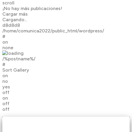
scroll
¡No hay más publicaciones!
Cargar más
Cargando...
d8d8d8
/home/comunica2022/public_html/wordpress/
#
on
none
/%postname%/
#
Sort Gallery
on
no
yes
off
on
off
off