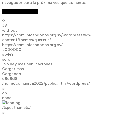
navegador para la próxima vez que comente.
0
38
without
https://comunicandonos.org.sv/wordpress/wp-
content/themes/quercus/
https://comunicandonos.org.sv/
#000000
style2
scroll
¡No hay más publicaciones!
Cargar más
Cargando...
d8d8d8
/home/comunica2022/public_html/wordpress/
#
on
none
/%postname%/
#