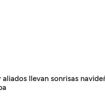
liados llevan sonrisas navid
pa