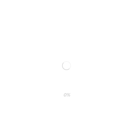
0%
ublicada.
Los campos obligatorios están marcados con
*