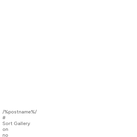
/%postname%/
#
Sort Gallery
on
no