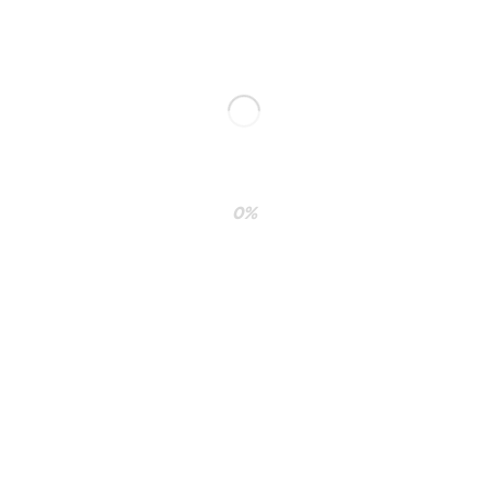
0%
ublicada.
Los campos obligatorios están marcados con
*