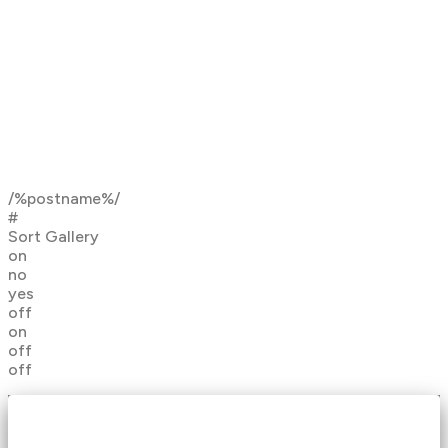
/%postname%/
#
Sort Gallery
on
no
yes
off
on
off
off