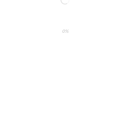
0%
ublicada.
Los campos obligatorios están marcados con
*