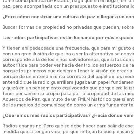
tome como política de Estado, haga que en el hogar, en la e
paz, pero acompañada con un presupuesto e institucionali
¿Pero cómo construir una cultura de paz o llegar a un con
Buscar formas de propiedad no privadas que puedan, sobre l
Las radios participativas están luchando por más espacio
Y tienen ahí pedaceada una frecuencia, que para mi gusto 
con una gran ilusión de que iba a ser la alternativa se con
corresponde a la de los niños salvadoreños, que si los co
autocrítica para poder ver hacia dentro los esfuerzos de r
porque los primeros que debieran tener la visión de crearla
porque de un entendimiento correcto del papel de los medio
entendió que la radio guerrillera jugaba un papel fundamen
y quizá en un pensamiento equivocado que porque era la izq
tener pensamiento propio pasa por la propiedad de los medi
Acuerdos de Paz, que mutó de un FMLN histórico que sí ent
de los medios de comunicación como un arma fundamental p
¿Queremos más radios participativas? ¿Hacia dónde va
Radios enanas no. Pero qué se debe hacer para salir de es
medida que sí tengan vida, porque reflejan lo que piensan 