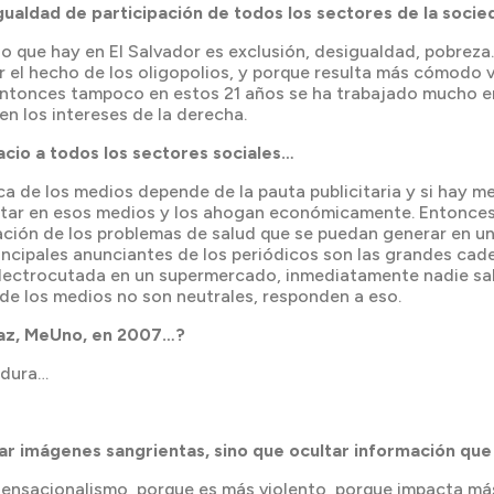
gualdad de participación de todos los sectores de la soci
lo que hay en El Salvador es exclusión, desigualdad, pobreza
or el hecho de los oligopolios, y porque resulta más cómodo
 Entonces tampoco en estos 21 años se ha trabajado mucho en
en los intereses de la derecha.
acio a todos los sectores sociales…
ca de los medios depende de la pauta publicitaria y si hay 
autar en esos medios y los ahogan económicamente. Entonces
elación de los problemas de salud que se puedan generar en 
incipales anunciantes de los periódicos son las grandes ca
electrocutada en un supermercado, inmediatamente nadie sab
de los medios no son neutrales, responden a eso.
Paz, MeUno, en 2007…?
 dura…
ar imágenes sangrientas, sino que ocultar información que
sensacionalismo, porque es más violento, porque impacta má