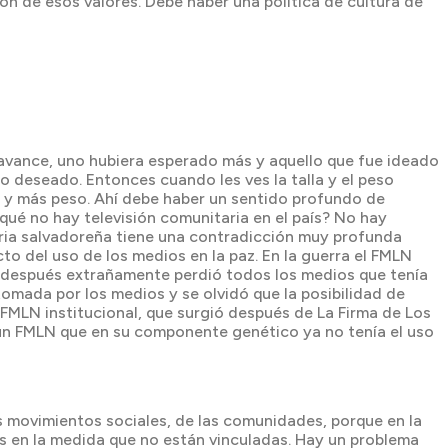
ión de esos valores. Debe haber una política de cultura de
 avance, uno hubiera esperado más y aquello que fue ideado
lo deseado. Entonces cuando les ves la talla y el peso
a y más peso. Ahí debe haber un sentido profundo de
qué no hay televisión comunitaria en el país? No hay
daria salvadoreña tiene una contradicción muy profunda
o del uso de los medios en la paz. En la guerra el FMLN
 y después extrañamente perdió todos los medios que tenía
omada por los medios y se olvidó que la posibilidad de
FMLN institucional, que surgió después de La Firma de Los
a un FMLN que en su componente genético ya no tenía el uso
s movimientos sociales, de las comunidades, porque en la
as en la medida que no están vinculadas. Hay un problema