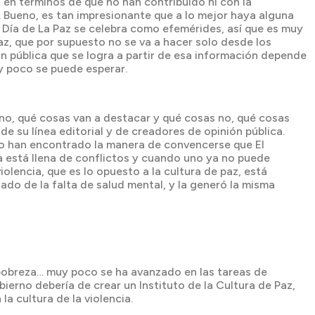
 en términos de que no han contribuido ni con la
z. Bueno, es tan impresionante que a lo mejor haya alguna
l Día de La Paz se celebra como efemérides, así que es muy
az, que por supuesto no se va a hacer solo desde los
n pública que se logra a partir de esa información depende
y poco se puede esperar.
én no, qué cosas van a destacar y qué cosas no, qué cosas
e su línea editorial y de creadores de opinión pública.
 no han encontrado la manera de convencerse que El
a está llena de conflictos y cuando uno ya no puede
iolencia, que es lo opuesto a la cultura de paz, está
tado de la falta de salud mental, y la generó la misma
a pobreza… muy poco se ha avanzado en las tareas de
ierno debería de crear un Instituto de la Cultura de Paz,
a cultura de la violencia.