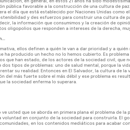
unicación, en general, en estos 21 años ha sido modestísima
nión pública favorable a la construcción de una cultura de pa
uiera el día que está establecido por Naciones Unidas como e
tenibilidad y des esfuerzos para construir una cultura de p
decir, la información que consumimos y la creación de opinió
tos oligopolios que responden a intereses de la derecha, mu
an…
rmativa, ellos definen a quién le van a dar prioridad y a qui
se ha producido un hecho no lo hemos cubierto. Es problema d
os que han estado, de los actores de la sociedad civil, que
 dos tipos de problemas: uno de salud mental, porque la vid
ntar su realidad. Entonces en El Salvador, la cultura de la v
ión del más fuerte sobre el más débil y ese problema es resul
ue la sociedad enferma lo superara.
do ve usted que se aborda en primera plana el problema de l
 voluntad en conjunto de la sociedad para construirla. El gob
comunidades, en los contenidos mediáticos para acabar con l