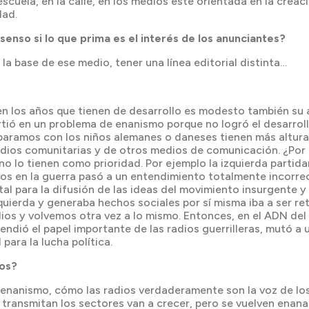
scuela, en la calle, en los medios esté orientada en la creac
dad.
senso si lo que prima es el interés de los anunciantes?
a base de ese medio, tener una línea editorial distinta…
en los años que tienen de desarrollo es modesto también su
virtió en un problema de enanismo porque no logró el desarrol
mparamos con los niños alemanes o daneses tienen más altur
adios comunitarias y de otros medios de comunicación. ¿Por 
 no lo tienen como prioridad. Por ejemplo la izquierda parti
s en la guerra pasó a un entendimiento totalmente incorrect
tal para la difusión de las ideas del movimiento insurgente
uierda y generaba hechos sociales por sí misma iba a ser ret
os y volvemos otra vez a lo mismo. Entonces, en el ADN del 
endió el papel importante de las radios guerrilleras, mutó 
ara la lucha política.
mos?
e enanismo, cómo las radios verdaderamente son la voz de lo
y transmitan los sectores van a crecer, pero se vuelven enan