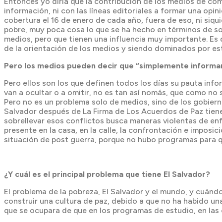
Entonces yo diría que la contribución de los medios de com
información, ni con las líneas editoriales a formar una opi
cobertura el 16 de enero de cada año, fuera de eso, ni siq
pobre, muy poca cosa lo que se ha hecho en términos de sos
medios, pero que tienen una influencia muy importante. Es 
de la orientación de los medios y siendo dominados por es
Pero los medios pueden decir que “simplemente inform
Pero ellos son los que definen todos los días su pauta info
van a ocultar o a omitir, no es tan así nomás, que como no 
Pero no es un problema solo de medios, sino de los gobiern
Salvador después de La Firma de Los Acuerdos de Paz tiene
sobrellevar esos conflictos busca maneras violentas de enfre
presente en la casa, en la calle, la confrontación e imposic
situación de post guerra, porque no hubo programas para q
¿Y cuál es el principal problema que tiene El Salvador?
El problema de la pobreza, El Salvador y el mundo, y cuán
construir una cultura de paz, debido a que no ha habido una
que se ocupara de que en los programas de estudio, en las 