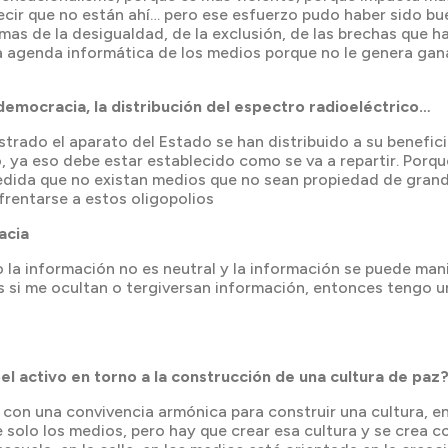
decir que no están ahí… pero ese esfuerzo pudo haber sido b
s de la desigualdad, de la exclusión, de las brechas que hay
 agenda informática de los medios porque no le genera ganan
emocracia, la distribución del espectro radioeléctrico…
trado el aparato del Estado se han distribuido a su benefici
nto, ya eso debe estar establecido como se va a repartir. Por
a medida que no existan medios que no sean propiedad de gra
rentarse a estos oligopolios
acia
la información no es neutral y la información se puede mani
si me ocultan o tergiversan información, entonces tengo una
 activo en torno a la construcción de una cultura de paz
con una convivencia armónica para construir una cultura, en
olo los medios, pero hay que crear esa cultura y se crea co