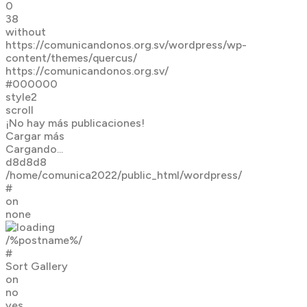
0
38
without
https://comunicandonos.org.sv/wordpress/wp-
content/themes/quercus/
https://comunicandonos.org.sv/
#000000
style2
scroll
¡No hay más publicaciones!
Cargar más
Cargando...
d8d8d8
/home/comunica2022/public_html/wordpress/
#
on
none
/%postname%/
#
Sort Gallery
on
no
yes