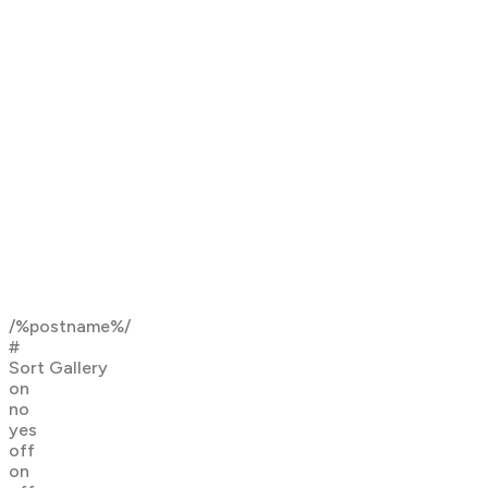
/%postname%/
#
Sort Gallery
on
no
yes
off
on