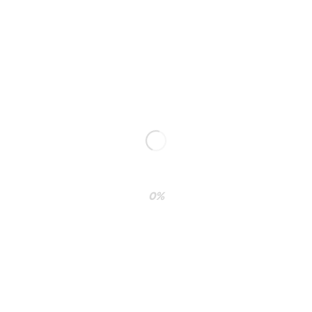
Category
: Slider / Images
VIEW PROJECT
0%
COMPARTE ESTE HITO EN TUS REDES
SOCIALES