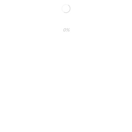
0%
os derechos humanos.
 comunicaciones.
 el mundo con responsabilidad