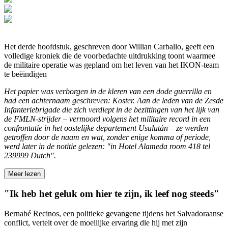
Het derde hoofdstuk, geschreven door Willian Carballo, geeft een
volledige kroniek die de voorbedachte uitdrukking toont waarmee
de militaire operatie was gepland om het leven van het IKON-team
te beëindigen
Het papier was verborgen in de kleren van een dode guerrilla en
had een achternaam geschreven: Koster. Aan de leden van de Zesde
Infanteriebrigade die zich verdiept in de bezittingen van het lijk van
de FMLN-strijder – vermoord volgens het militaire record in een
confrontatie in het oostelijke departement Usulután – ze werden
getroffen door de naam en wat, zonder enige komma of periode,
werd later in de notitie gelezen: "in Hotel Alameda room 418 tel
239999 Dutch".
Meer lezen
"Ik heb het geluk om hier te zijn, ik leef nog steeds"
Bernabé Recinos, een politieke gevangene tijdens het Salvadoraanse
conflict, vertelt over de moeilijke ervaring die hij met zijn